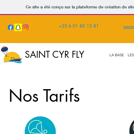
Ce site a été conçu sur la plateforme de création de sit
+33 6 01 85 13 81
para
SAINT CYR FLY
LA BASE
LES
Nos Tarifs