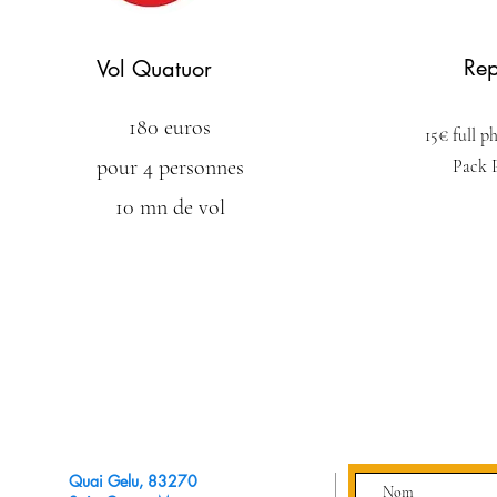
Rep
Vol Quatuor
180 euros
15€ full p
pour 4 personnes
Pack 
10 mn de vol
Quai Gelu, 83270