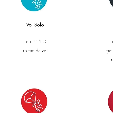
Vol Solo
100 € TTC
10 mn de vol
pou
1